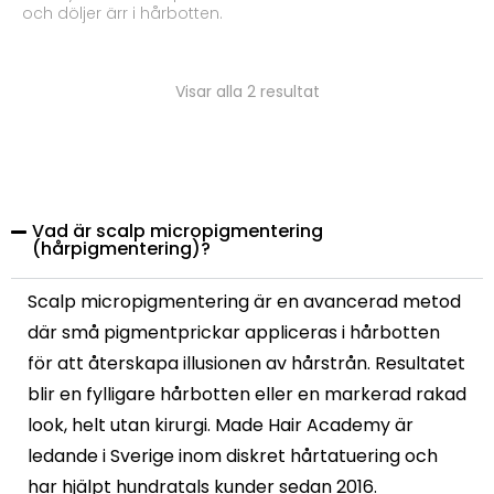
och döljer ärr i hårbotten.
Visar alla 2 resultat
Vad är scalp micropigmentering
(hårpigmentering)?
Scalp micropigmentering är en avancerad metod
där små pigmentprickar appliceras i hårbotten
för att återskapa illusionen av hårstrån. Resultatet
blir en fylligare hårbotten eller en markerad rakad
look, helt utan kirurgi. Made Hair Academy är
ledande i Sverige inom diskret hårtatuering och
har hjälpt hundratals kunder sedan 2016.