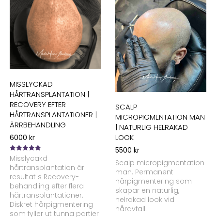
MISSLYCKAD
HÅRTRANSPLANTATION |
RECOVERY EFTER
SCALP
HÅRTRANSPLANTATIONER |
MICROPIGMENTATION MAN
ÄRRBEHANDLING
| NATURLIG HELRAKAD
LOOK
6000
kr
5500
kr
Betygsatt
Misslycakd
Scalp micropigmentation
5.00
av 5
hårtransplantation är
man. Permanent
resultat s Recovery-
hårpigmentering som
behandling efter flera
skapar en naturlig,
hårtransplantationer.
helrakad look vid
Diskret hårpigmentering
håravfall.
som fyller ut tunna partier