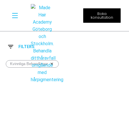
Boka
konsultation
Diskret Hårtatuering
FILTERS
Kvinnliga Behandlingar