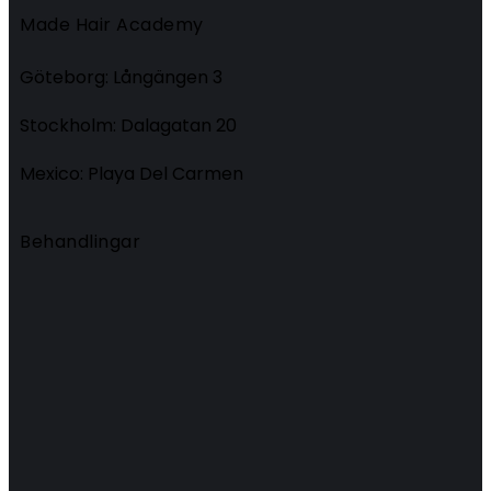
Made Hair Academy
Göteborg: Långängen 3
Stockholm: Dalagatan 20
Mexico: Playa Del Carmen
Behandlingar