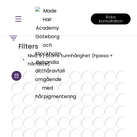
tunnhårighet män
Boka
konsultation
Filters
Nivå 5 | Större tunnhårighet (hjassa +
hårfäste)