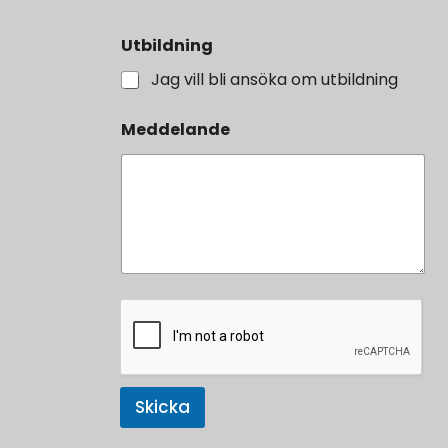
Utbildning
Jag vill bli ansöka om utbildning
*
Meddelande
V
ä
l
j
*
Skicka
A