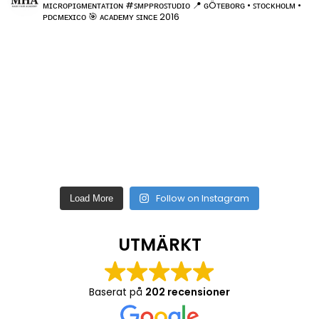
ᴍɪᴄʀᴏᴘɪɢᴍᴇɴᴛᴀᴛɪᴏɴ
#ꜱᴍᴘᴘʀᴏꜱᴛᴜᴅɪᴏ
📍 ɢÖᴛᴇʙᴏʀɢ • ꜱᴛᴏᴄᴋʜᴏʟᴍ •
ᴘᴅᴄᴍᴇxɪᴄᴏ
🎯 ᴀᴄᴀᴅᴇᴍʏ ꜱɪɴᴄᴇ 2016
Follow on Instagram
Load More
UTMÄRKT
Baserat på
202 recensioner