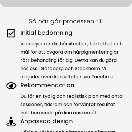
l
t
Så här går processen till
e
Initial bedömning
r
n
Vi analyserar din hårsituation, hårtäthet och
a
mål för att avgöra om hårpigmentering är
t
rätt behandling för dig. Detta kan du göra
i
hos oss i Göteborg och Stockholm. Vi
v
erbjuder även konsultation via Facetime
e
Rekommendation
:
Du får en tydlig och realistisk plan med antal
sessioner, tidsram och förväntat resultat
helt beroende på dina önskemål
Anpassad design