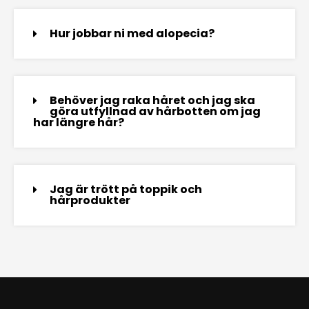
Hur jobbar ni med alopecia?
Behöver jag raka håret och jag ska
göra utfyllnad av hårbotten om jag
har längre hår?
Jag är trött på toppik och
hårprodukter