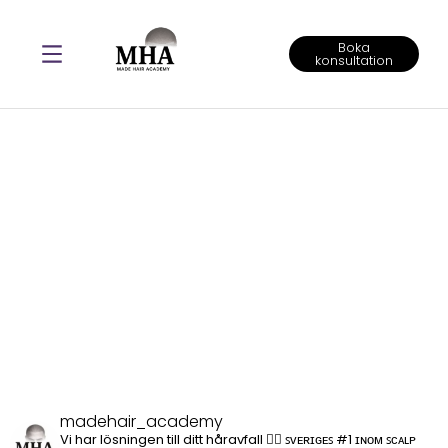
Boka
konsultation
Hårpigmentering Stockholm och Göteborg i Toppklass
madehair_academy
Vi har lösningen till ditt håravfall 👍🏽
ꜱᴠᴇʀɪɢᴇꜱ #1 ɪɴᴏᴍ ꜱᴄᴀʟᴘ