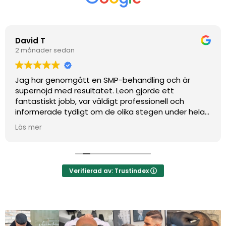
David T
2 månader sedan
Jag har genomgått en SMP-behandling och är
supernöjd med resultatet. Leon gjorde ett
fantastiskt jobb, var väldigt professionell och
informerade tydligt om de olika stegen under hela
behandlingen. Bemötandet var varmt och
Läs mer
förtroendeingivande, vilket gjorde att jag kände mig
trygg hela vägen. Kan varmt rekommendera 🙌
Verifierad av: Trustindex