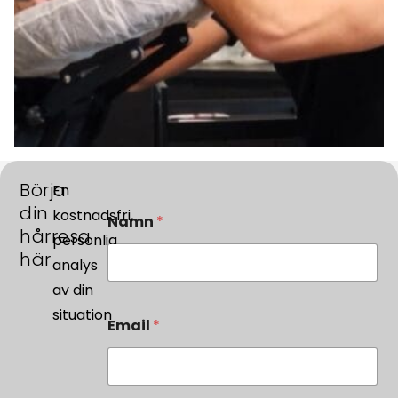
Börja
En
din
kostnadsfri,
Namn
*
hårresa
personlig
här
analys
av din
situation
Email
*