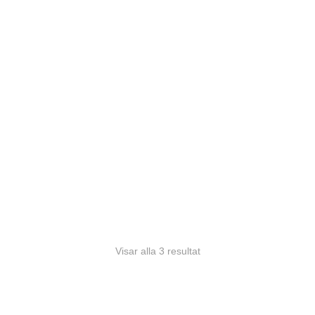
ALOPECIA HÅRPIGMENTERING • HÅRUTFYLLNAD
BEHANDLING | NATURLIG HÅRPIGMENTERING
6500
kr
Alopecia hårpigmentering. En effektiv behandling mot
alopecia och tunnhårighet. Diskret hårpigmentering som
fyller ut hår och skapar ett naturligt resultat.
Visar alla 3 resultat