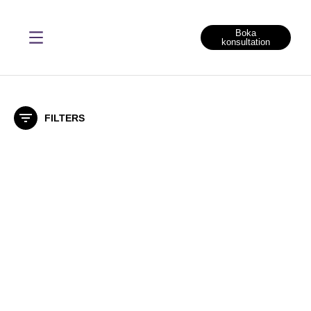
Boka
konsultation
ALOPECIA AREATA BEHANDLING
FILTERS