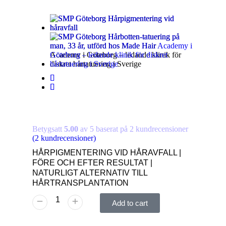
Betygsatt
5.00
av 5 baserat på
2
kundrecensioner
(
2
kundrecensioner)
HÅRPIGMENTERING VID HÅRAVFALL |
FÖRE OCH EFTER RESULTAT |
NATURLIGT ALTERNATIV TILL
HÅRTRANSPLANTATION
Add to cart