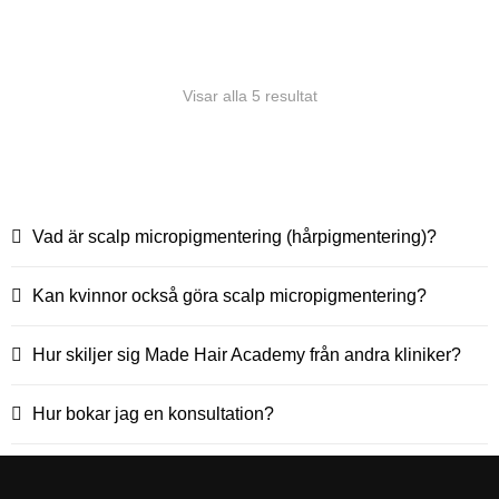
tinningar eller vill skarpa upp en diffus hårlinje.
Visar alla 5 resultat
Vad är scalp micropigmentering (hårpigmentering)?
Kan kvinnor också göra scalp micropigmentering?
Hur skiljer sig Made Hair Academy från andra kliniker?
Hur bokar jag en konsultation?