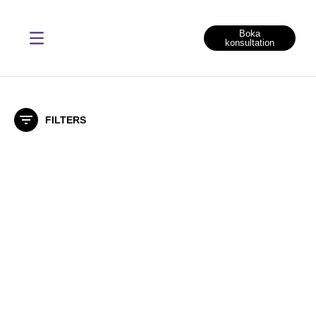
Boka
konsultation
HÅRAVFALL GÖTEBORG
FILTERS